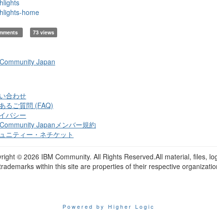
hlights
hlights-home
omments
73 views
 Community Japan
い合わせ
あるご質問 (FAQ)
イバシー
 Community Japanメンバー規約
ュニティー・ネチケット
right ©
2026 IBM Community. All Rights Reserved.All material, files, lo
trademarks within this site are properties of their respective organizatio
Powered by Higher Logic