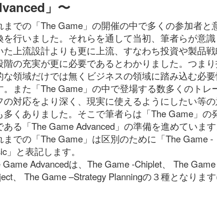
dvanced」〜
れまでの「The Game」の開催の中で多くの参加者と
換を行いました。それらを通して当初、筆者らが意識
いた上流設計よりも更に上流、すなわち投資や製品戦
段階の充実が更に必要であるとわかりました。つまり
的な領域だけでは無くビジネスの領域に踏み込む必要
す。また「The Game」の中で登場する数多くのトレ
フの対応をより深く、現実に使えるようにしたい等の
も多くありました。そこで筆者らは「The Game」の
ある「The Game Advanced」の準備を進めていま
までの「The Game」は区別のために「The Game -
asic」と表記します。
e Game Advancedは、The Game -Chiplet、 The Game 
oject、 The Game –Strategy Planningの３種となります
。