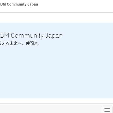
IBM Community Japan
IBM Community Japan
考える未来へ、仲間と.
Tog