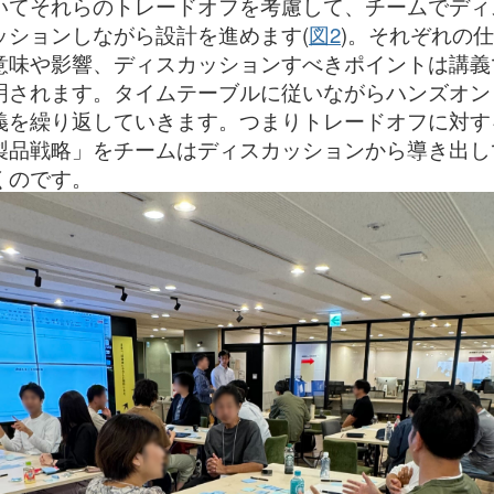
いてそれらのトレードオフを考慮して、チームでディ
ッションしながら設計を進めます(
図2
)。それぞれの
意味や影響、ディスカッションすべきポイントは講義
明されます。タイムテーブルに従いながらハンズオン
義を繰り返していきます。つまりトレードオフに対す
製品戦略」をチームはディスカッションから導き出し
くのです。