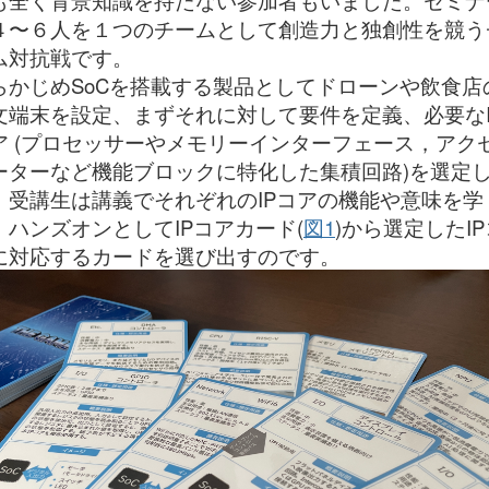
も全く背景知識を持たない参加者もいました。セミナ
４〜６人を１つのチームとして創造力と独創性を競う
ム対抗戦です。
らかじめSoCを搭載する製品としてドローンや飲食店
文端末を設定、まずそれに対して要件を定義、必要なI
ア (プロセッサーやメモリーインターフェース，アク
ーターなど機能ブロックに特化した集積回路)を選定
。受講生は講義でそれぞれのIPコアの機能や意味を学
、ハンズオンとしてIPコアカード(
図1
)から選定したIP
に対応するカードを選び出すのです。