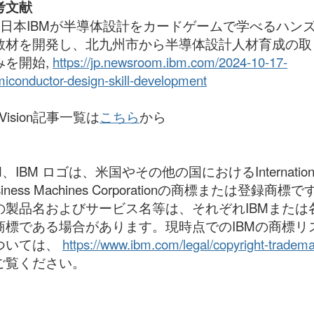
考文献
1] 日本IBMが半導体設計をカードゲームで学べるハン
教材を開発し、北九州市から半導体設計人材育成の取
みを開始,
https://jp.newsroom.ibm.com/2024-10-17-
iconductor-design-skill-development
oVision記事一覧は
こちら
から
M、IBM ロゴは、米国やその他の国におけるInternation
siness Machines Corporationの商標または登録商標
の製品名およびサービス名等は、それぞれIBMまたは
商標である場合があります。現時点でのIBMの商標リ
ついては、
https://www.ibm.com/legal/copyright-tradem
ご覧ください。