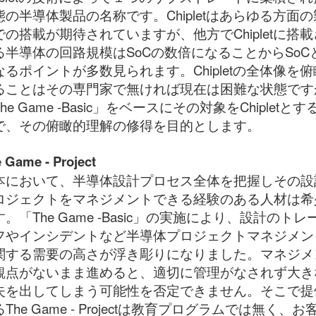
態の半導体製品の名称です。Chipletはあらゆる方面の
での搭載が期待されていますが、他方でChipletに搭載
る半導体の回路規模はSoCの数倍になることからSoC
なるポイントが多数見られます。Chipletの全体像を俯
ることはその専門家で無ければ現在は困難な状態です
he Game -Basic」をベースにその対象をChipletとす
で、その俯瞰的理解の修得を目的とします。
 Game - Project
本において、半導体設計プロセス全体を把握しその設
ロジェクトをマネジメントできる経験のある人材は希
。「The Game -Basic」の実施により、設計のトレ
フやインシデントなど半導体プロジェクトマネジメン
関する需要の高さが浮き彫りになりました。マネジメ
観点がないまま進めると、適切に管理がなされず大き
失を出してしまう可能性を否定できません。そこで提
The Game - Projectは教育プログラムでは無く、お