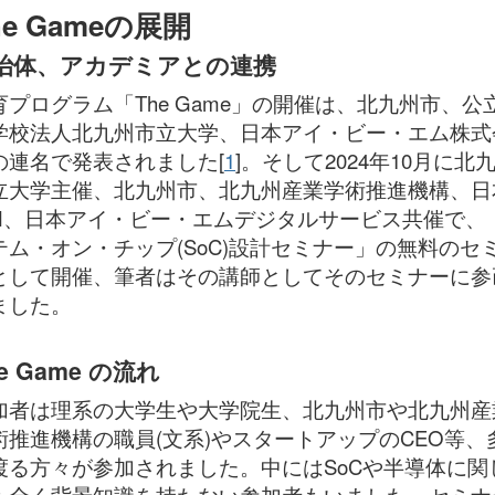
he Gameの展開
治体、アカデミアとの連携
育プログラム「The Game」の開催は、北九州市、公
学校法人北九州市立大学、日本アイ・ビー・エム株式
の連名で発表されました[
1
]。そして2024年10月に北
立大学主催、北九州市、北九州産業学術推進機構、日
BM、日本アイ・ビー・エムデジタルサービス共催で、
テム・オン・チップ(SoC)設計セミナー」の無料のセ
として開催、筆者はその講師としてそのセミナーに参
ました。
e Game の流れ
加者は理系の大学生や大学院生、北九州市や北九州産
術推進機構の職員(文系)やスタートアップのCEO等、
渡る方々が参加されました。中にはSoCや半導体に関