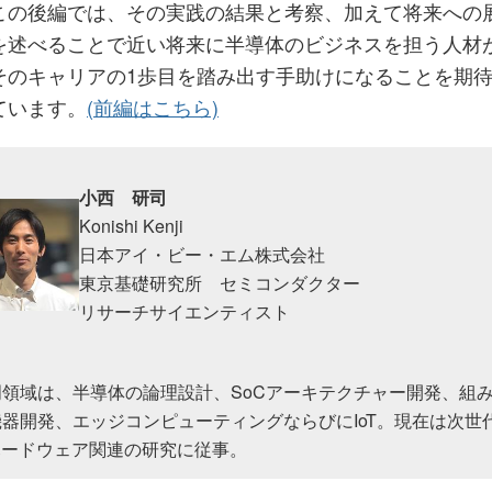
この後編では、その実践の結果と考察、加えて将来への
を述べることで近い将来に半導体のビジネスを担う人材
そのキャリアの1歩目を踏み出す手助けになることを期
ています。
(前編はこちら)
小西 研司
Konishi Kenji
日本アイ・ビー・エム株式会社
東京基礎研究所 セミコンダクター
リサーチサイエンティスト
門領域は、半導体の論理設計、SoCアーキテクチャー開発、組
機器開発、エッジコンピューティングならびにIoT。現在は次世
ハードウェア関連の研究に従事。