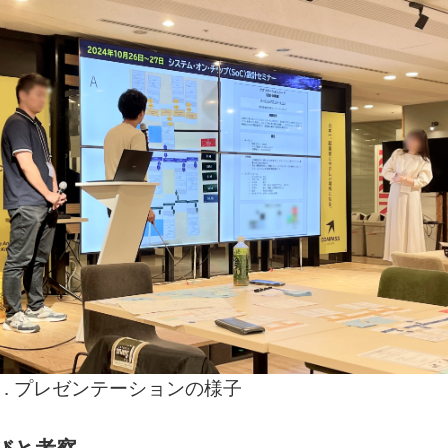
4 . プレゼンテーションの様子
びと考察