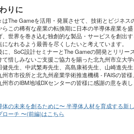
わりに
々はThe Gameを活用・発展させて、技術とビジネス
からこの稀有な産業の転換期に日本の半導体産業を盛
げ、世界を巻き込む独創的な製品・サービスを創出す
点になれるよう最善を尽くしたいと考えています。
後に、SoC設計セミナーとThe Gameの開発とリリー
けて惜しみないご支援ご協力を賜った北九州市立大学
田健先生、中武繁寿先生、高島康裕先生、山崎進先生
九州市市役所と北九州産業学術推進機構 - FAISの皆様
九州市のIBM地域DXセンターの皆様に感謝の意を表し
。
導体の未来を創るために〜 半導体人材を育成する新
プローチ 〜(前編)はこちら