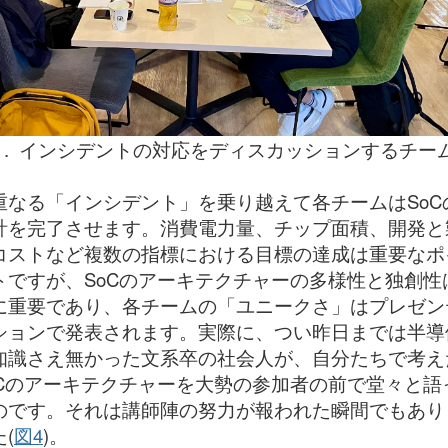
3 . インシデントの対応をディスカッションするチー
重なる「インシデント」を乗り越えて各チームはSoC
計を完了させます。消費電力量、チップ面積、開発と
コストなど複数の指標における目標の達成は重要なポ
トですが、SoCのアーキテクチャーの多様性と独創性
に重要であり、各チームの「ユニークさ」はプレゼン
ションで発表されます。実際に、つい昨日までは半導
知識さえ無かった文系卒の社会人が、自分たちで考え
oCのアーキテクチャーを大勢の参加者の前で堂々と語
のです。それは講師陣の努力が報われた瞬間でもあり
(
図4
)。