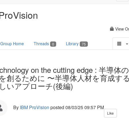
nav
ProVision
View O
Group Home
Threads
Library
0
75
chnology on the cutting edge : 半導体
を創るために 〜半導体人材を育成す
しいアプローチ(後編)
By
IBM ProVision
posted
08/03/25 09:57 PM
Like