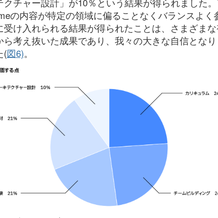
テクチャー設計」が10％という結果が得られました。T
ameの内容が特定の領域に偏ることなくバランスよく
に受け入れられる結果が得られたことは、さまざまな
から考え抜いた成果であり、我々の大きな自信となり
(
図6)
。