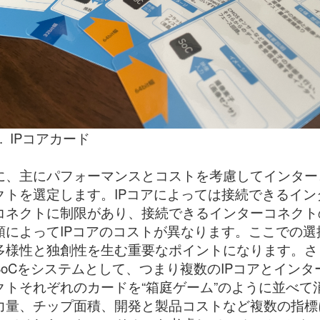
. IPコアカード
に、主にパフォーマンスとコストを考慮してインター
クトを選定します。IPコアによっては接続できるイン
コネクトに制限があり、接続できるインターコネクト
類によってIPコアのコストが異なります。ここでの選
多様性と独創性を生む重要なポイントになります。さ
SoCをシステムとして、つまり複数のIPコアとインタ
クトそれぞれのカードを“箱庭ゲーム”のように並べて
力量、チップ面積、開発と製品コストなど複数の指標