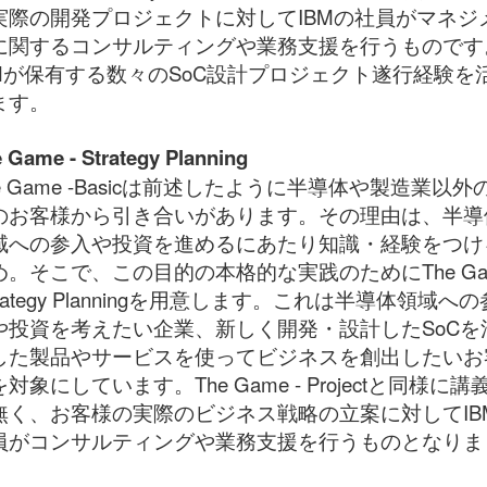
実際の開発プロジェクトに対してIBMの社員がマネジ
に関するコンサルティングや業務支援を行うものです
BMが保有する数々のSoC設計プロジェクト遂行経験を
ます。
 Game - Strategy Planning
e Game -Basicは前述したように半導体や製造業以外
のお客様から引き合いがあります。その理由は、半導
域への参入や投資を進めるにあたり知識・経験をつけ
め。そこで、この目的の本格的な実践のためにThe Ga
trategy Planningを用意します。これは半導体領域への
や投資を考えたい企業、新しく開発・設計したSoCを
した製品やサービスを使ってビジネスを創出したいお
対象にしています。The Game - Projectと同様に講
無く、お客様の実際のビジネス戦略の立案に対してIB
員がコンサルティングや業務支援を行うものとなりま
。