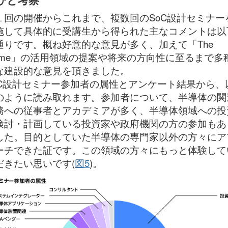
１回の開催からこれまで、複数回のSoC設計セミナー
施して具体的に受講生から得られた主なコメントは以
通りです。概ね好意的な意見が多く、加えて「The
ame」の活用領域の提案や将来の方向性に至るまで多
な建設的な意見を頂きました。
oC設計セミナー参加者の属性とアンケート結果から、
のように読み取れます。参加者について、半導体の関
務への従事者とアカデミアが多く、半導体領域への投
検討・計画している投資家や政府機関の方の参加もあ
した。目的としていた半導体の専門家以外の方々にア
ーチできた証です。この領域の方々にもっと体験して
だきたい思いです(
図5
)。