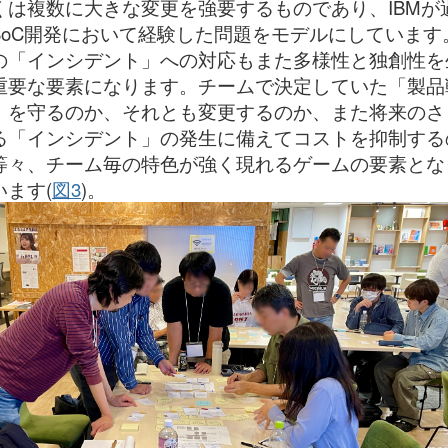
くは複数に大きな変更を強要するものであり、IBMが
SoC開発において経験した問題をモデルにしています
の「インシデント」への対応もまた多様性と独創性を
重要な要素になります。チームで決定していた「製品
」を守るのか、それとも変更するのか、また将来のさ
る「インシデント」の発生に備えてコストを抑制する
等々、チーム毎の特色が強く現れるゲームの要素とな
います(
図3
)。