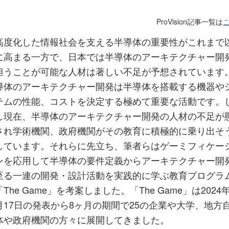
ProVision記事一覧は
高度化した情報社会を支える半導体の重要性がこれまで
に高まる一方で、日本では半導体のアーキテクチャー開
担うことが可能な人材は著しい不足が予想されています
導体のアーキテクチャー開発は半導体を搭載する機器や
テムの性能、コストを決定する極めて重要な活動です。
し現在、半導体のアーキテクチャー開発の人材の不足が
され学術機関、政府機関がその教育に積極的に乗り出そ
しています。それらに先立ち、筆者らはゲーミフィケー
ンを応用して半導体の要件定義からアーキテクチャー開
至る一連の開発・設計活動を実践的に学ぶ教育プログラ
「The Game」を考案しました。「The Game」は2024年
月17日の発表から8ヶ月の期間で25の企業や大学、地方
体や政府機関の方々に展開してきました。