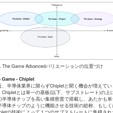
. The Game Advancedバリエーションの位置づけ
 Game - Chiplet
近、半導体業界に限らずChipletと聞く機会が増えてい
。Chipletとは単一の基板(以下、サブストレート)の上
の半導体チップを高い集積密度で搭載し、あたかも単
半導体チップのように機能させる技術の総称、もしく
hipletの技術によって１つのサブストレートに集積され