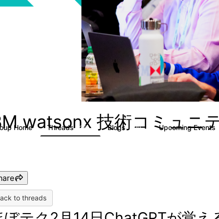
BM watsonx 技術コミュ
roup Home
Threads
Blogs
Upcoming Events
351
129
hare
ack to threads
ほぼテク2月14日ChatGPTが