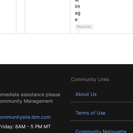
Blog Entry
Community Links
About Us
mmediate assistance please
 Community Management
Terms of Use
ommunitysite.ibm.com
riday: 8AM - 5 PM MT
Community Netiquette