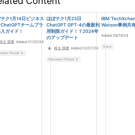
elated Content
テク1月14日ビジネス
ほぼテク1月23日
IBM TechXchan
ChatGPTチームプラ
ChatGPT GPT-4の最新利
Watson事例共
導入ガイド！
用制限ガイド！？2024年
Added 08/19/24
のアップデート
裕太 我妻
Added 01/30/24
Event
裕太 我妻
Added 02/07/24
ussion Thread
1
Discussion Thread
1