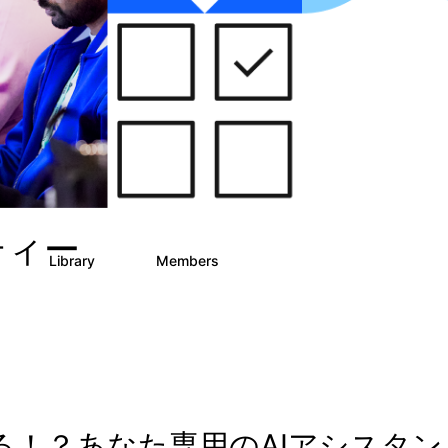
ニティー
Library
Members
3
21
354
覚える！？あなた専用のAIアシスタン