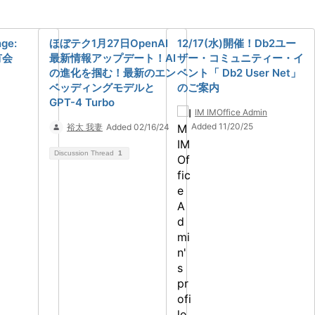
ge:
ほぼテク1月27日OpenAI
12/17(水)開催！Db2ユー
有会
最新情報アップデート！AI
ザー・コミュニティー・イ
の進化を掴む！最新のエン
ベント「 Db2 User Net」
ベッディングモデルと
のご案内
GPT-4 Turbo
IM IMOffice Admin
Added 11/20/25
裕太 我妻
Added 02/16/24
Discussion Thread
1