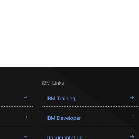
IBM Links
IBM Training
IBM Developer
Documentation