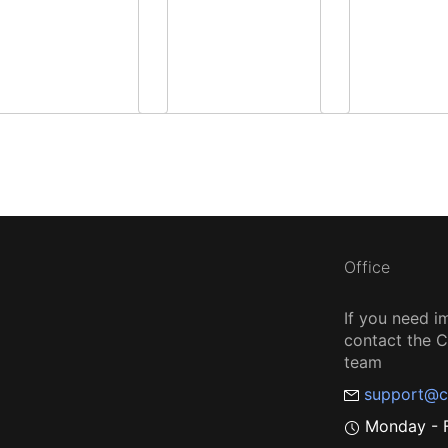
Office
If you need i
contact the
team
support@c
Monday - F