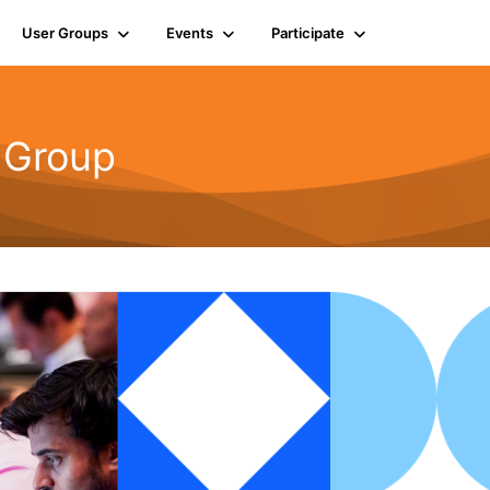
User Groups
Events
Participate
 Group