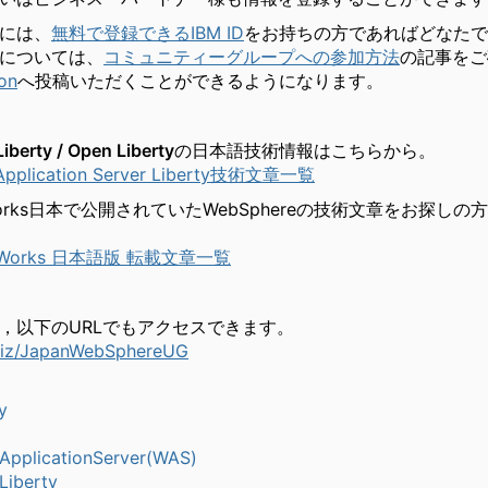
には、
無料で登録できるIBM ID
をお持ちの方であればどなたで
については、
コミュニティーグループへの参加方法
の記事をご
on
へ投稿いただくことができるようになります。
Liberty / Open Libertyの日本語技術情報
はこちらから。
Application Server Liberty技術文章一覧
erWorks日本で公開されていたWebSphereの技術文章をお探し
erWorks 日本語版 転載文章一覧
，以下のURLでもアクセスできます。
.biz/JapanWebSphereUG
y
pplicationServer(WAS)
Liberty