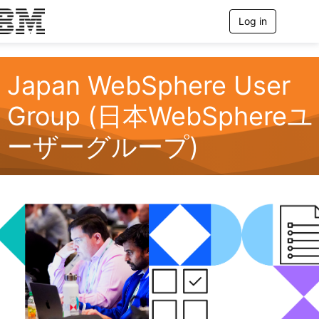
Log in
T
o
g
g
l
Japan WebSphere User
e
n
Group (日本WebSphereユ
a
v
ーザーグループ)
i
g
a
t
i
o
n