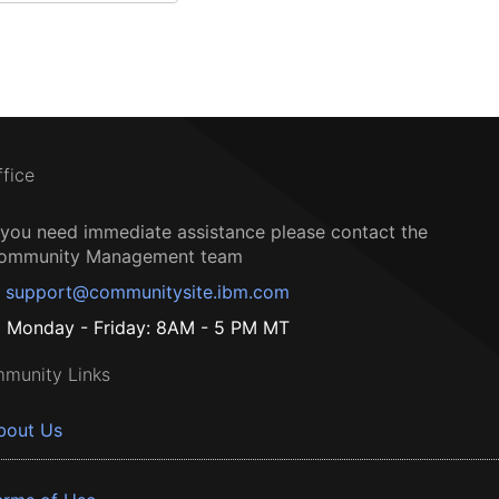
ffice
f you need immediate assistance please contact the
ommunity Management team
support@communitysite.ibm.com
Monday - Friday: 8AM - 5 PM MT
munity Links
bout Us