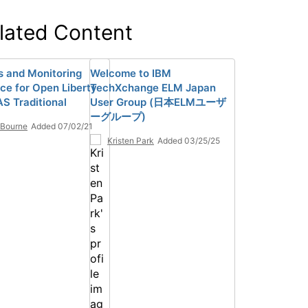
lated Content
s and Monitoring
Welcome to IBM
ce for Open Liberty
TechXchange ELM Japan
S Traditional
User Group (日本ELMユーザ
ーグループ)
 Bourne
Added 07/02/21
Kristen Park
Added 03/25/25