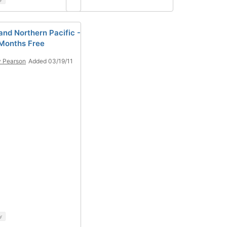
and Northern Pacific -
Months Free
 Pearson
Added 03/19/11
y