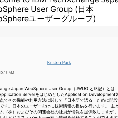
Sphere User Group (日本
bSphereユーザーグループ)
Kristen Park
10:18 AM
change Japan WebSphere User Group（JWUG と略記）とは
 Application ServerをはじめとしたApplication Developm
点でその機能や利用方法に関して「日本語で語る」ために開設
です。日本のユーザーむけに技術情報の提供を行います。 主
ム（株）およびその関連会社の社員が情報を提供致しますが，
いはビジネス・パートナー様も情報を登録することができます