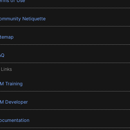
erms of Use
ommunity Netiquette
itemap
AQ
 Links
BM Training
BM Developer
ocumentation