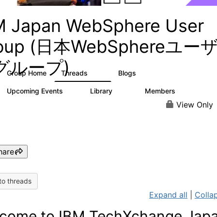
M Japan WebSphere User
oup (日本WebSphereユー
グループ)
Group Home
Threads
Blogs
20
81
Upcoming Events
Library
Members
0
112
142
View Only
hare
to threads
Expand all
|
Collap
come to IBM TechXchange Jap