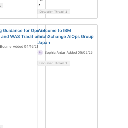
y
Discussion Thread
1
g Guidance for Open
Welcome to IBM
y and WAS Traditional
TechXchange AIOps Group
Japan
 Bourne
Added 04/16/21
Sophia Antar
Added 05/02/25
Discussion Thread
1
y