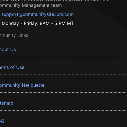
ommunity Management team
support@communitysite.ibm.com
Monday - Friday: 8AM - 5 PM MT
munity Links
bout Us
erms of Use
ommunity Netiquette
itemap
AQ