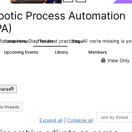
botic Process Automation
PA)
or answers. Stay for best practices. All we’re missing is yo
Group Home
Threads
Blogs
2K
156
Upcoming Events
Library
Members
0
187
1.9K
View Only
hare
to threads
Expand all
|
Collapse all