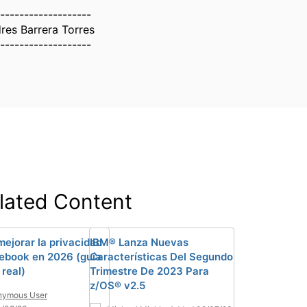
-------------------
res Barrera Torres
-------------------
lated Content
ejorar la privacidad
IBM® Lanza Nuevas
ebook en 2026 (guía
Características Del Segundo
 real)
Trimestre De 2023 Para
z/OS® v2.5
nymous User