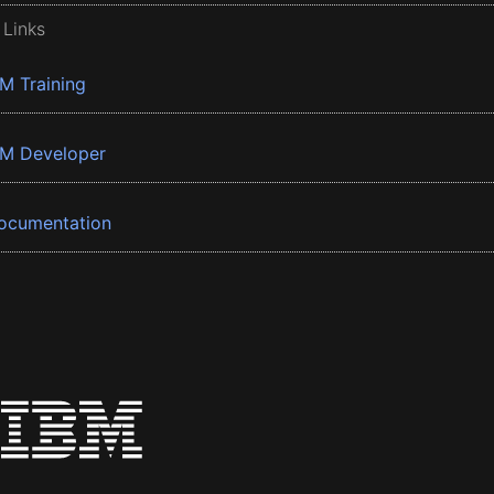
 Links
BM Training
BM Developer
ocumentation