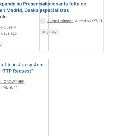
xpanda su Presencia
solucionar la falta de
 en Madrid, Osaka y
especialistas
ulo
Jorge Hofmann
Added 04/27/21
ob OLeary
Blog Entry
 days ago
y
a file in Jira system
"HTTP Request"
EL CROWTHER
d 08/16/22