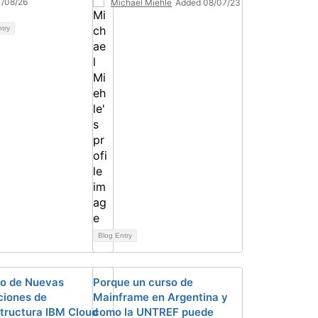
1/08/26
Michael Miehle
Added 08/07/23
ntry
Blog Entry
o de Nuevas
Porque un curso de
iones de
Mainframe en Argentina y
structura IBM Cloud
como la UNTREF puede