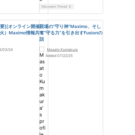
Discussion Thread
1
要][オンライン開催]
現場の“守り神”Maximo、そし
（火）Maximo情報共有
て“守る力”を引き出すFusionの
話
3/03/24
Masato Kumakura
Added 07/22/25