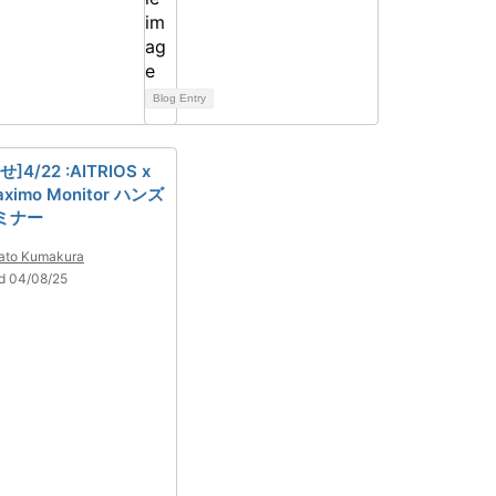
Blog Entry
]4/22 :AITRIOS x
aximo Monitor ハンズ
ミナー
ato Kumakura
d 04/08/25