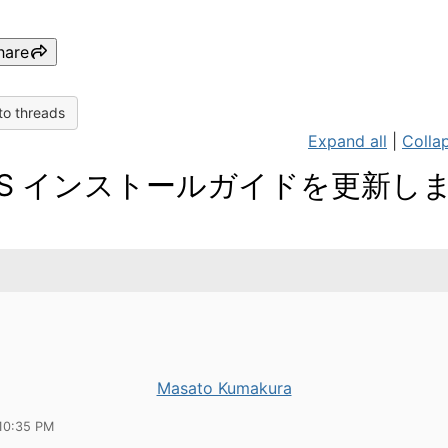
hare
to threads
Expand all
|
Collap
AS インストールガイドを更新し
。
Masato Kumakura
10:35 PM