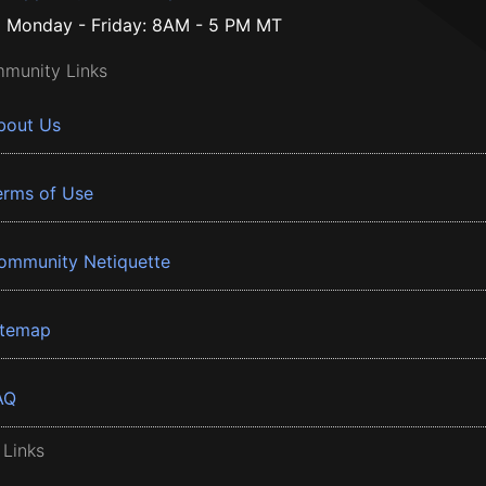
Monday - Friday: 8AM - 5 PM MT
munity Links
bout Us
erms of Use
ommunity Netiquette
itemap
AQ
 Links