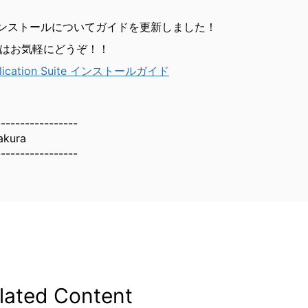
のインストールについてガイドを更新しました！
はお気軽にどうぞ！！
plication Suite インストールガイド
-----------------
akura
-----------------
lated Content