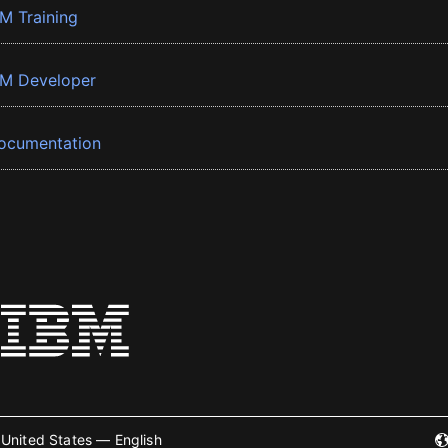
BM Training
BM Developer
ocumentation
United States — English