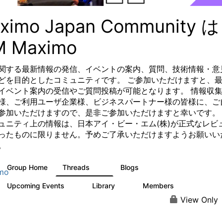
ximo Japan Community は
M Maximo
関する最新情報の発信、イベントの案内、質問、技術情報・意
どを目的としたコミュニティです。 ご参加いただけますと、
イベント案内の受信やご質問投稿が可能となります。 情報収
様、ご利用ユーザ企業様、ビジネスパートナー様の皆様に、ご
参加いただけますので、是非ご参加いただけますと幸いです。 
ュニティ上の情報は、日本アイ・ビー・エム(株)が正式なレビ
ったものに限りません。予めご了承いただけますようお願いい
。
Group Home
Threads
Blogs
78
16
mo
Upcoming Events
Library
Members
0
4
81
View Only