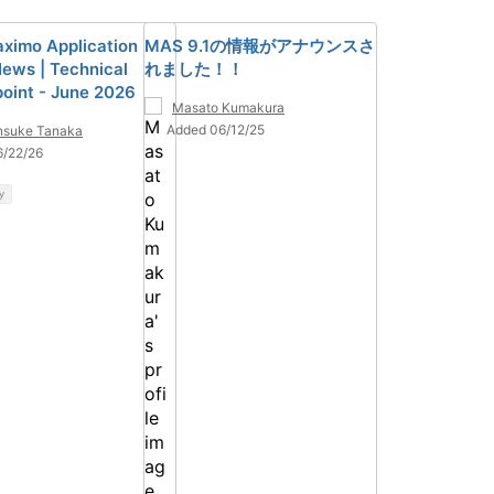
ximo Application
MAS 9.1の情報がアナウンスさ
News | Technical
れました！！
oint - June 2026
Masato Kumakura
Added 06/12/25
nsuke Tanaka
6/22/26
y