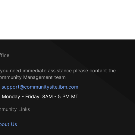
ffice
f you need immediate assistance please contact the
ommunity Management team
support@communitysite.ibm.com
Monday - Friday: 8AM - 5 PM MT
munity Links
bout Us