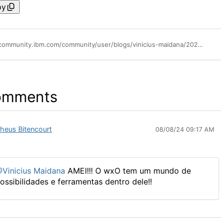
py
https://community.ibm.com/community/user/blogs/vinicius-maidana/2024/08/08/tour-de-desenvolvedor-watsonx-orchestrate
omments
heus Bitencourt
08/08/24 09:17 AM
Vinicius Maidana
AMEI!!! O wxO tem um mundo de
ossibilidades e ferramentas dentro dele!!