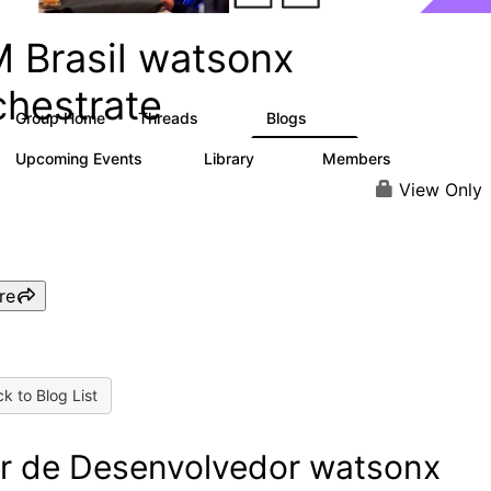
M Brasil watsonx
chestrate
Group Home
Threads
Blogs
10
12
Upcoming Events
Library
Members
0
10
167
View Only
re
k to Blog List
r de Desenvolvedor watsonx