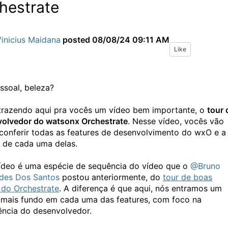
hestrate
inicius Maidana
posted
08/08/24 09:11 AM
Like
essoal, beleza?
trazendo aqui pra vocês um vídeo bem importante, o
tour 
olvedor do watsonx Orchestrate
. Nesse vídeo, vocês vão
conferir todas as features de desenvolvimento do wxO e a
 de cada uma delas.
ídeo é uma espécie de sequência do vídeo que o
@Bruno
des Dos Santos
postou anteriormente, do
tour de boas
 do Orchestrate
. A diferença é que aqui, nós entramos um
mais fundo em cada uma das features, com foco na
ência do desenvolvedor.