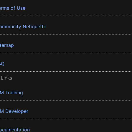
erms of Use
ommunity Netiquette
itemap
AQ
 Links
BM Training
BM Developer
ocumentation