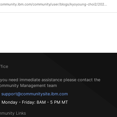
https://community.ibm.com/community/user/blogs/kyoyoung-choi2/2024/09/03/daily-security-briefing-24-09-01
ffice
f you need immediate assistance please contact the
ommunity Management team
support@communitysite.ibm.com
Monday - Friday: 8AM - 5 PM MT
munity Links