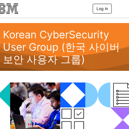
Log in
T
o
g
g
l
Korean CyberSecurity
e
n
User Group (한국 사이버
a
v
보안 사용자 그룹)
i
g
a
t
i
o
n