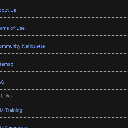
bout Us
erms of Use
ommunity Netiquette
itemap
AQ
 Links
BM Training