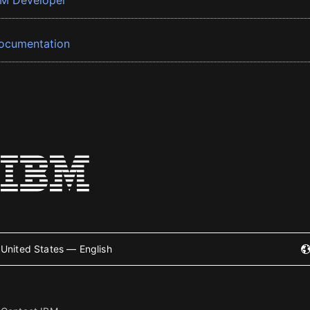
BM Developer
ocumentation
United States — English