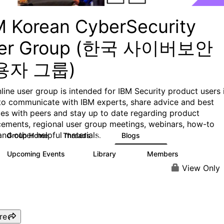
M Korean CyberSecurity
er Group (한국 사이버보안
용자 그룹)
nline user group is intended for IBM Security product users 
to communicate with IBM experts, share advice and best
ces with peers and stay up to date regarding product
ements, regional user group meetings, webinars, how-to
and other helpful materials.
Group Home
Threads
Blogs
25
262
Upcoming Events
Library
Members
0
10
64
View Only
re