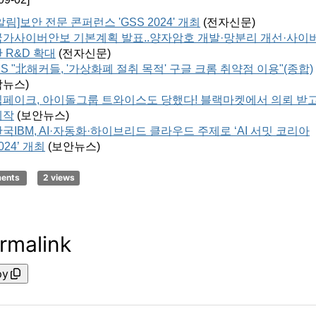
알림]보안 전문 콘퍼런스 'GSS 2024' 개최
(
전자신문
)
국가사이버안보 기본계획 발표..양자암호 개발·망분리 개선·사이
 R&D 확대
(
전자신문
)
S "北해커들, '가상화폐 절취 목적' 구글 크롬 취약점 이용"(종합)
합뉴스
)
딥페이크, 아이돌그룹 트와이스도 당했다! 블랙마켓에서 의뢰 받
제작
(
보안뉴스
)
국IBM, AI·자동화·하이브리드 클라우드 주제로 ‘AI 서밋 코리아
024’ 개최
(
보안뉴스
)
ments
2 views
rmalink
py