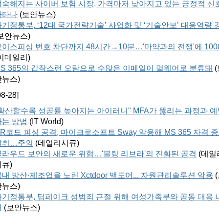
성숙해지는 사이버 보험 시장, 가격마저 낮아지고 있는 긍정적 신
나타나
(
보안뉴스
)
과기정통부, ‘12대 국가전략기술’ 사업화 및 ‘기술안보’ 대응역량 
보안뉴스
)
보이스피싱 번호 차단까지 48시간→10분…'마약과의 전쟁'에 100
이데일리
)
MS 365의 갑작스런 오탐으로 수많은 이메일이 멀웨어로 분류돼
(
안뉴스
)
08-28]
"확산할수록 성공률 높아지는 아이러니" MFA가 뚫리는 과정과 
하는 방법
(IT World)
R코드 피싱 공격, 마이크로소프트 Sway 악용해 MS 365 자격 
탈취…주의
(
데일리시큐
)
클라우드 보안의 새로운 위협…'블링 리브라'의 진화된 공격
(
데일
시큐
)
내 방산·제조업을 노린 Xctdoor 백도어... 자원관리솔루션 악용
(
안뉴스
)
과기정통부, 딥페이크 성범죄 근절 위해 여성가족부와 공동 대응 
서
(
보안뉴스
)