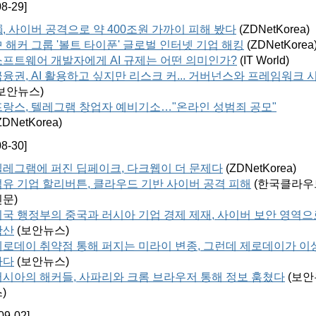
08-29]
, 사이버 공격으로 약 400조원 가까이 피해 봤다
(ZDNetKorea)
 해커 그룹 '볼트 타이푼' 글로벌 인터넷 기업 해킹
(ZDNetKorea
소프트웨어 개발자에게 AI 규제는 어떤 의미인가?
(IT World)
융권, AI 활용하고 싶지만 리스크 커... 거버넌스와 프레임워크 
보안뉴스
)
프랑스, 텔레그램 창업자 예비기소…"온라인 성범죄 공모"
ZDNetKorea)
08-30]
텔레그램에 퍼진 딥페이크, 다크웹이 더 문제다
(ZDNetKorea)
석유 기업 할리버튼, 클라우드 기반 사이버 공격 피해
(한국클라우
신문
)
미국 행정부의 중국과 러시아 기업 경제 제재, 사이버 보안 영역으
확산
(보안뉴스
)
제로데이 취약점 통해 퍼지는 미라이 변종, 그런데 제로데이가 이
하다
(보안뉴스
)
러시아의 해커들, 사파리와 크롬 브라우저 통해 정보 훔쳤다
(보안
스
)
09-02]