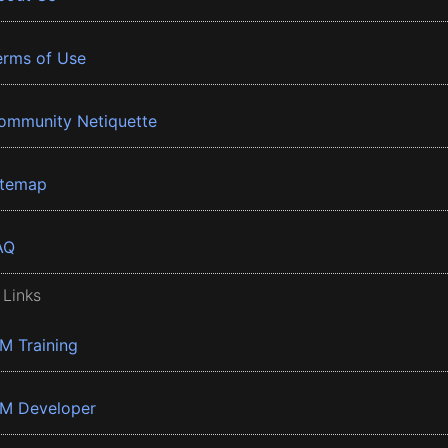
erms of Use
ommunity Netiquette
itemap
AQ
 Links
BM Training
BM Developer