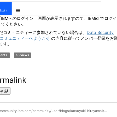
「
IBM
へのログイン」画面が表示されますので、
IBMid
でログイ
してください。
だコミュニティーに参加されていない場合は、
Data Security
an コミュニティーへようこそ
の内容に従ってメンバー登録をお
ます。
ments
18 views
rmalink
py
https://community.ibm.com/community/user/blogs/katsuyuki-hirayama1/2025/04/15/pls-log-in-data-security-japan