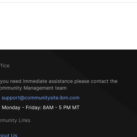
ffice
f you need immediate assistance please contact the
ommunity Management team
support@communitysite.ibm.com
Monday - Friday: 8AM - 5 PM MT
munity Links
bout Us