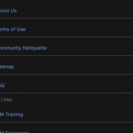
bout Us
erms of Use
ommunity Netiquette
itemap
AQ
 Links
BM Training