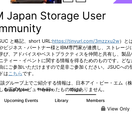
M Japan Storage User
mmunity
SUC と略記、
short URL:
https://tinyurl.com/3mzzxu2w
）と
やビジネス・パートナー様とIBM専門家が連携し、ストレージ
学び、アドバイスやベストプラクティスを仲間と共有し、製品
ニティー・イベントに関する情報を得るためのものです。
どな
由にご参加いただけますので是非ご参加ください。
JSUCへの
ドは
こちら
です。
当該グループ上でご紹介する情報は、日本アイ・ビー・エム（
しも正式なレビューを行ったものではありません。
Group Home
Threads
Blogs
7
185
Upcoming Events
Library
Members
0
61
287
View Only