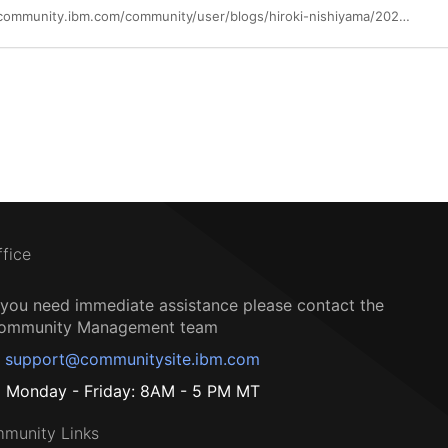
https://community.ibm.com/community/user/blogs/hiroki-nishiyama/2025/07/08/flashsystemsvc5
ffice
f you need immediate assistance please contact the
ommunity Management team
support@communitysite.ibm.com
Monday - Friday: 8AM - 5 PM MT
munity Links