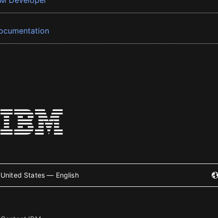
BM Developer
ocumentation
United States — English