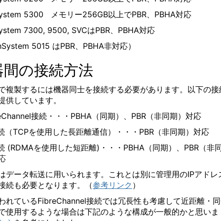
hSystem 5300 メモリー256GB以上でPBR、PBHA対応
System 7300, 9500, SVCはPBR、PBHA対応
shSystem 5015 はPBR、PBHA非対応）
器間の接続方法
で複製するには機器同士を接続する必要があります。以下の接
提供しています。
reChannel接続・・・PBHA（同期）、PBR（非同期）対応
接続（TCPを使用した長距離通信）・・・PBR（非同期）対応
接続 (RDMAを使用した短距離)・・・PBHA（同期）、PBR（非
応
はデータ転送に用いられます。これとは別に管理用のIPアドレ
接続も必要となります。（
参考リンク
）
われているFibreChannel接続では冗長性も考慮して近距離・
で使用するような場合は下記のような構成が一般的かと思いま