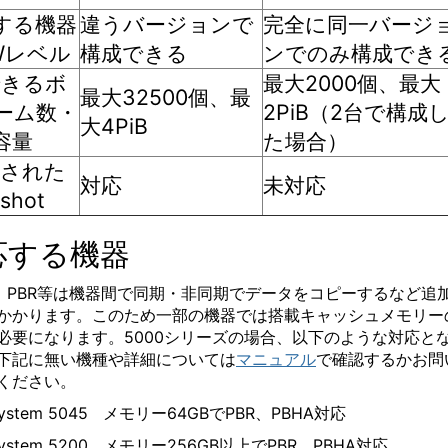
する機器
違うバージョンで
完全に同一バージ
Wレベル
構成できる
ンでのみ構成でき
できるボ
最大2000個、最大
最大32500個、最
ーム数・
2PiB（2台で構成
大4PiB
容量
た場合）
化された
対応
未対応
shot
応する機器
A、PBR等は機器間で同期・非同期でデータをコピーするなど追
かかります。このため一部の機器では搭載キャッシュメモリー
必要になります。5000シリーズの場合、以下のような対応と
下記に無い機種や詳細については
マニュアル
で確認するかお問
ください。
hSystem 5045 メモリー64GBでPBR、PBHA対応
hSystem 5200 メモリー256GB以上でPBR、PBHA対応