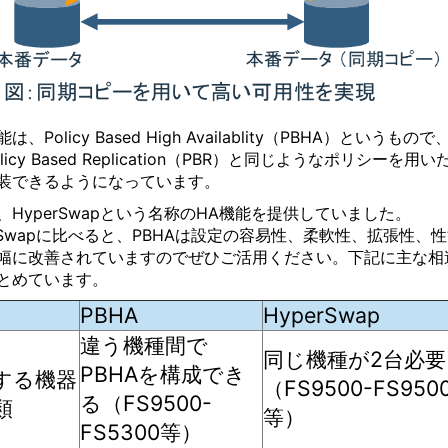
は、Policy Based High Availablity（PBHA）というもので
licy Based Replication（PBR）と同じようなポリシーを用い
装できるようになっています。
、HyperSwapという名称のHA機能を提供していました。
erSwapに比べると、PBHAは設定の容易性、柔軟性、拡張性、
幅に改善されていますのでぜひご活用ください。下記に主な相
とめています。
PBHA
HyperSwap
違う機種間で
同じ機種が2台必要
PBHAを構成でき
する機器
（FS9500-FS950
る
（FS9500-
類
等）
FS5300等）