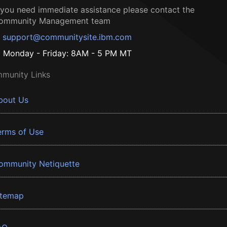
f you need immediate assistance please contact the
ommunity Management team
support@communitysite.ibm.com
Monday - Friday: 8AM - 5 PM MT
munity Links
bout Us
erms of Use
ommunity Netiquette
itemap