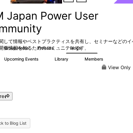
M Japan Power User
mmunity
関して情報やベストプラクティスを共有し、セミナーなどのイ
開催情報を知るためのコミュニティです
。
Group Home
Threads
Blogs
5
236
Upcoming Events
Library
Members
1
9
142
View Only
re
k to Blog List