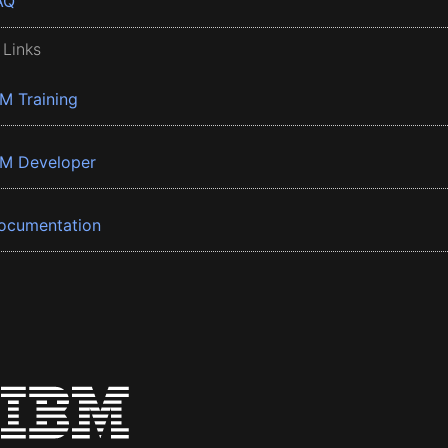
AQ
 Links
BM Training
BM Developer
ocumentation